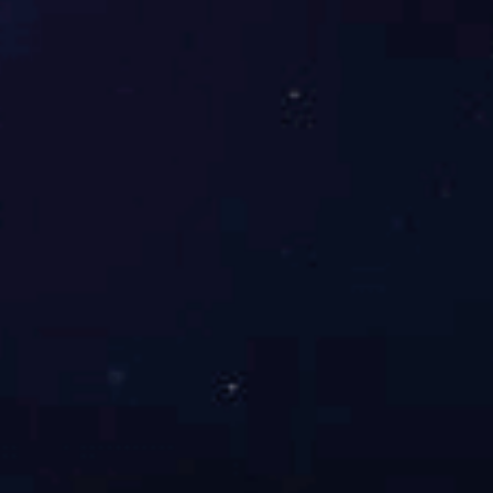
客户疑问
FAQ
管是怎么施工安装的吗？
9-12
四川钢带波纹管的安装流
2024
就带您一起来了解下！1、安
离膜套入管道一…
川克拉管的价格？
10-31
工艺的不同可以划分为很多
2018