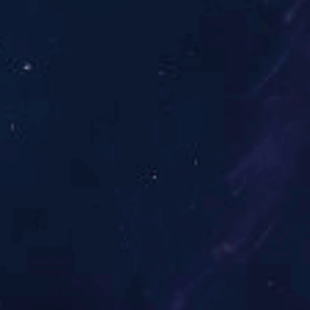
四川365完美体育管业有限公司主要生产“365
网骨架复合管；PE给水管、MPP电力管、CPVC电力管
冷热水用管材、管件和PP-R家装用管道等系列产品，
四川365完美体育管业有限公司，创立于200
可、让市场接受、以德治企、以人为本、以诚为信、