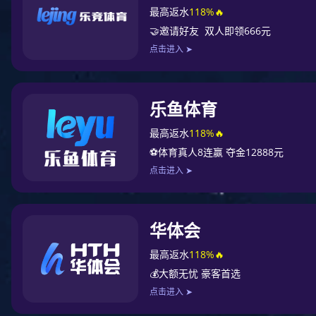
当前位置：
365完美体育
>
关于365完美体育
>
公司简