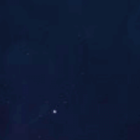
力管、中空壁缠绕管、HDPE钢带增强螺旋波纹管、钢丝
-U给排水管材、管件; PVC绝缘电工导管; PP-R
追求卓越，打造一流品牌”为愿景，牢固树立“让用户认
定、快速的增长势头。