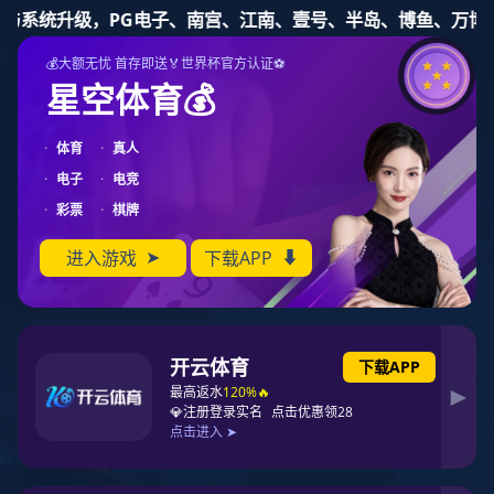
365完美体育
欢迎来到四川365完美体育管业有限公司网站！
18年专
管材种类
用管道
网站365完美体育
PE给水管
克拉管
产