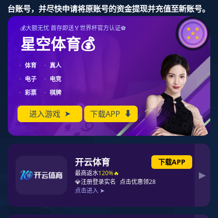
365完美体育
欢迎来到四川365完美体育管业有限公司网站！
18年专
管材种类
用管道
网站365完美体育
PE给水管
克拉管
产