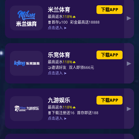
当前位置：
365完美体育
>
产品中心
>
克拉管
产品中心
PRODUCT CENTER
绵阳HDPE双壁波纹管
绵阳改性增强刚性管