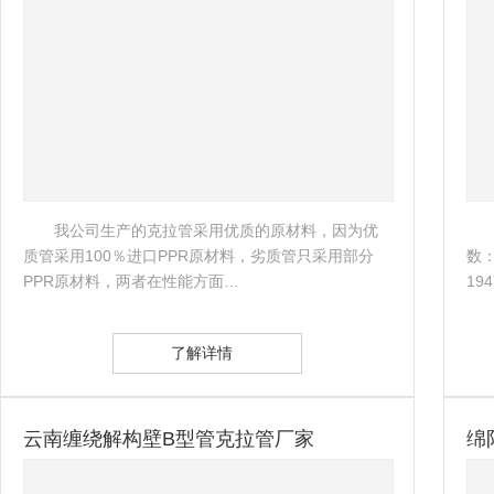
我公司生产的克拉管采用优质的原材料，因为优
质管采用100％进口PPR原材料，劣质管只采用部分
数：
PPR原材料，两者在性能方面…
194
了解详情
云南缠绕解构壁B型管克拉管厂家
绵