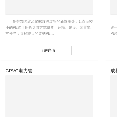
钢带加强聚乙烯螺旋波纹管的新颖用处：1.直径较
小的PE管可用长盘管方式供货，运输、铺设、装置非
造
常便当；直径较大的柔韧PE…
P
了解详情
CPVC电力管
成