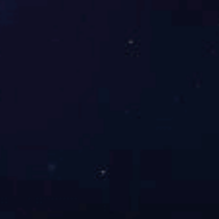
相关服务
绵阳MPP电力管生产
绵阳MPP电力管销售
绵阳MPP电力管批发
绵阳MPP电力管施工
绵阳MPP电力管研发
咨询热线
18180226666
地址：成都市崇州市观胜镇天
胜路777号