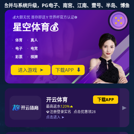
365完美体育
欢迎来到四川365完美体育管业有限公司网站！
18年专
管材种类
用管道
网站365完美体育
PE给水管
克拉管
产