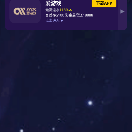
绵阳CPVC电力管
绵阳MPP电力管
成都MP
一、
1、绝缘性：
MPP电力管
绵阳PVC-U管材
2、抗冲击性
MPP电力管
绵阳PE塑料检查井
3、抗拉、抗
MPP电力管抗
4、内壁光滑
绵阳PP-R管件
MPP电力管
5、耐热、耐
绵阳 PP-R管材
MPP电力管长
二、MPP电
MPP电力管
绵阳PVC排水管材
MPP电力管