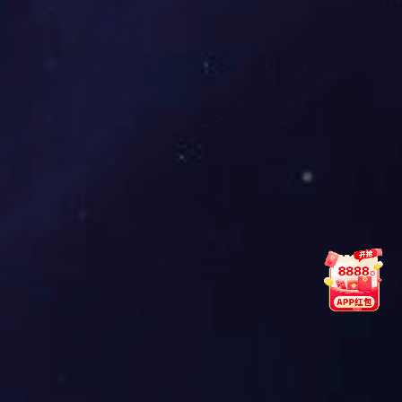
绵阳刚性高密度聚乙烯（HDPE）波纹管一刚性管
绵阳内肋增强聚乙烯（PE）螺旋波纹管生产厂家