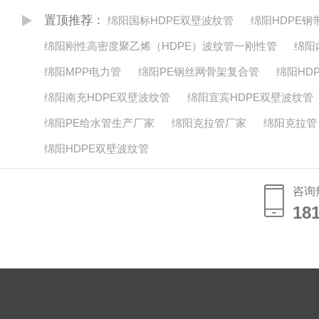
置顶推荐：
绵阳国标HDPE双壁波纹管
绵阳HDPE钢
绵阳刚性高密度聚乙烯（HDPE）波纹管一刚性管
绵阳
绵阳MPP电力管
绵阳PE钢丝网骨架复合管
绵阳HD
绵阳南充HDPE双壁波纹管
绵阳宜宾HDPE双壁波纹管
绵阳PE给水管生产厂家
绵阳克拉管厂家
绵阳克拉管
绵阳HDPE双壁波纹管
咨询
18
18