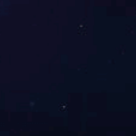
想知道四川钢带波纹管是怎么施
12-9
很多小伙伴可能不太了解四川钢带波
2024
程，今天365完美体育就带您一起来了
装：先将热收缩套连同隔离膜套入管
哪些因素会影响到四川克拉管的
8-12
管材行业根据材料和制作工艺的不同
2020
类型，常常也被应用于各大市政工程
送水等。在这其中四川克拉管因…