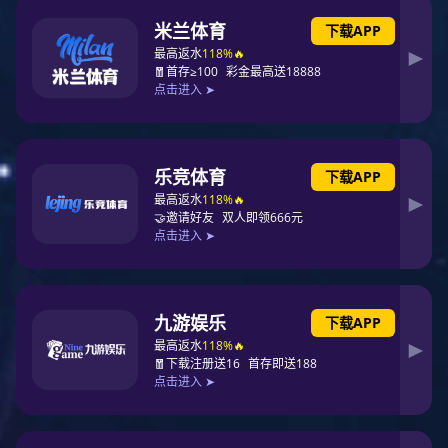
当前位置：
365完美体育
>
产品中心
>
PVC-U管材
产品中心
热门推荐
/ HOT
PRODUCT CENTER
绵阳HDPE双壁波纹管
绵阳改性增强刚性管