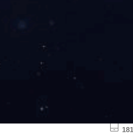
快速通道 EXPRESS LANE
项目直通车：
绵阳HDPE双壁波纹管
绵阳改性
绵阳克拉管
绵阳HDPE缠绕结构壁B型管
绵阳
绵阳PVC-U管材
绵阳PE塑料检查井
绵阳PP-
置顶推荐：
绵阳国标HDPE双壁波纹管
绵阳HDPE钢
绵阳刚性高密度聚乙烯（HDPE）波纹管一刚性管
绵阳
绵阳MPP电力管
绵阳PE钢丝网骨架复合管
绵阳HD
绵阳南充HDPE双壁波纹管
绵阳宜宾HDPE双壁波纹管
绵阳PE给水管生产厂家
绵阳克拉管厂家
绵阳克拉管
绵阳HDPE双壁波纹管
咨询
18
18