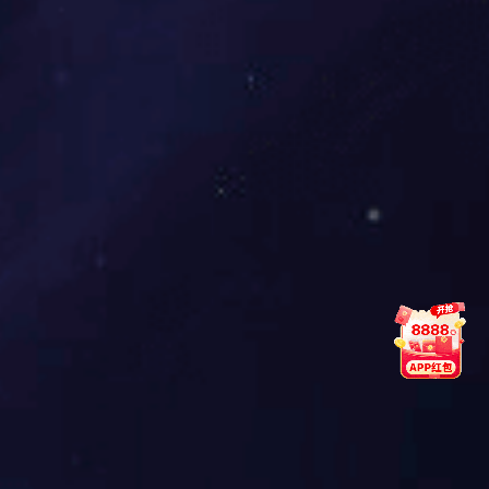
四川PE给水管工程案例
四
四川PE给水管工程案例。…
安
枕
了解详情